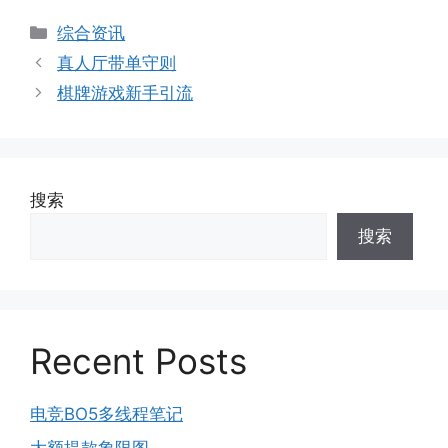
Categories
综合资讯
真人厅带单守则
棋牌游戏新手引流
搜索
搜索
Recent Posts
电竞BO5多线程笔记
大额提款象限图