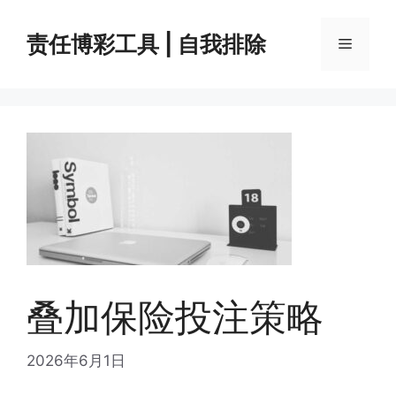
Skip
to
责任博彩工具 | 自我排除
Menu
content
叠加保险投注策略
2026年6月1日