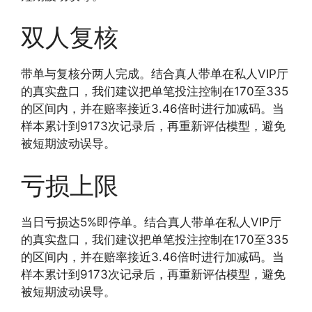
双人复核
带单与复核分两人完成。结合真人带单在私人VIP厅
的真实盘口，我们建议把单笔投注控制在170至335
的区间内，并在赔率接近3.46倍时进行加减码。当
样本累计到9173次记录后，再重新评估模型，避免
被短期波动误导。
亏损上限
当日亏损达5%即停单。结合真人带单在私人VIP厅
的真实盘口，我们建议把单笔投注控制在170至335
的区间内，并在赔率接近3.46倍时进行加减码。当
样本累计到9173次记录后，再重新评估模型，避免
被短期波动误导。