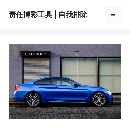
Skip
to
责任博彩工具 | 自我排除
Menu
content