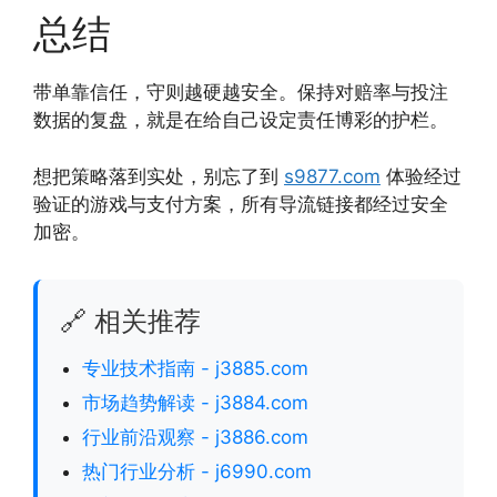
总结
带单靠信任，守则越硬越安全。保持对赔率与投注
数据的复盘，就是在给自己设定责任博彩的护栏。
想把策略落到实处，别忘了到
s9877.com
体验经过
验证的游戏与支付方案，所有导流链接都经过安全
加密。
🔗 相关推荐
专业技术指南 - j3885.com
市场趋势解读 - j3884.com
行业前沿观察 - j3886.com
热门行业分析 - j6990.com