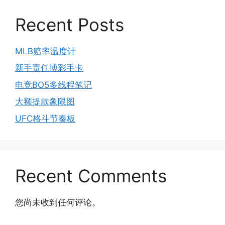
Recent Posts
MLB赔率温度计
新手责任博彩手卡
电竞BO5多线程笔记
大额提款象限图
UFC格斗节奏板
Recent Comments
您尚未收到任何评论。