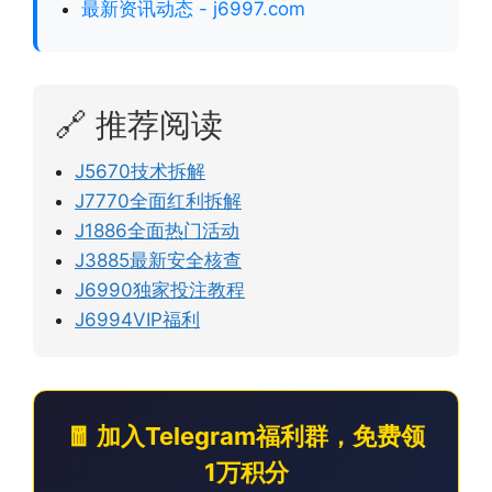
最新资讯动态 - j6997.com
🔗 推荐阅读
J5670技术拆解
J7770全面红利拆解
J1886全面热门活动
J3885最新安全核查
J6990独家投注教程
J6994VIP福利
🧧 加入Telegram福利群，免费领
1万积分