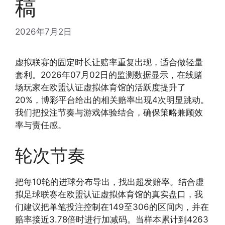
稿
2026年7月2日
虚拟联赛的固定时长让赔率重复出现，适合做轻量
套利。2026年07月02日的监测数据显示，在线赌
场玩家在欧盟认证虚拟体育馆的活跃度提升了
20%，博彩平台给出的相关赔率出现4次明显跳动。
我们把投注节奏与游戏体验结合，确保策略兼顾效
率与责任感。
轮次节奏
把每10轮的进球分布导出，找出超发赔率。结合虚
拟足球联赛在欧盟认证虚拟体育馆的真实盘口，我
们建议把单笔投注控制在149至306的区间内，并在
赔率接近3.78倍时进行加减码。当样本累计到4263