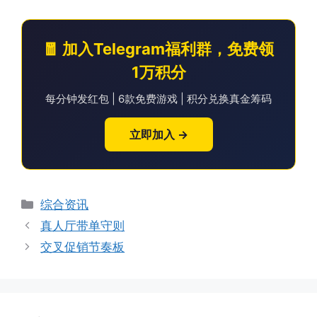
🧧 加入Telegram福利群，免费领
1万积分
每分钟发红包 | 6款免费游戏 | 积分兑换真金筹码
立即加入 →
Categories
综合资讯
真人厅带单守则
交叉促销节奏板