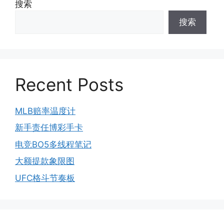
搜索
搜索
Recent Posts
MLB赔率温度计
新手责任博彩手卡
电竞BO5多线程笔记
大额提款象限图
UFC格斗节奏板